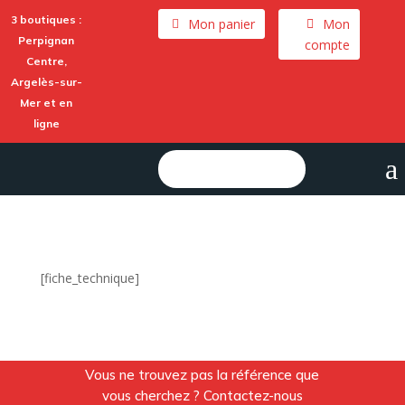
3 boutiques :
Mon panier
Mon
Perpignan
compte
Centre,
Argelès-sur-
Mer
et en
ligne
a
Rechercher :
[fiche_technique]
Vous ne trouvez pas la référence que
vous cherchez ? Contactez-nous