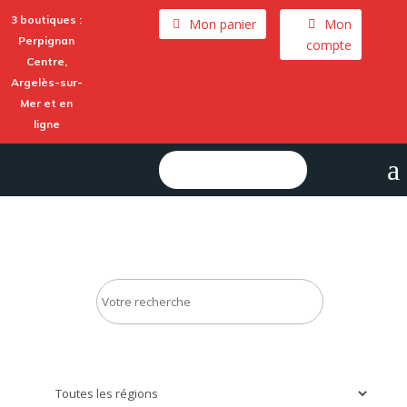
3 boutiques :
Mon panier
Mon
Perpignan
compte
Centre,
Argelès-sur-
Mer
et en
ligne
a
Rechercher :
Recherche
Région