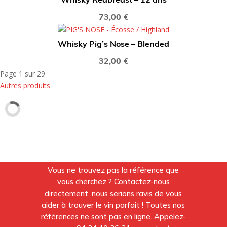
Whisky Redbreast – 12 ans
73,00
€
Whisky Pig’s Nose – Blended
32,00
€
Page 1 sur 29
Autres produits
Vous ne trouvez pas la référence que
vous cherchez ? Contactez-nous
directement, nous serions ravis de vous
aider à trouver le vin parfait ! Toutes nos
références ne sont pas en ligne. Appelez-