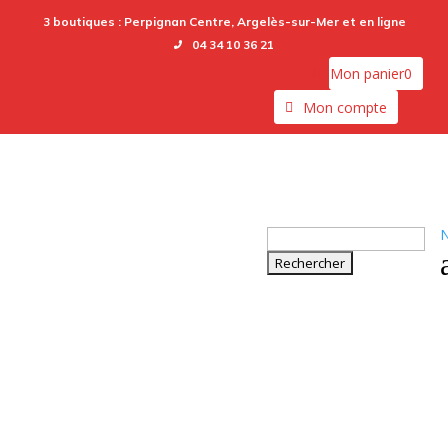
3 boutiques :
Perpignan Centre,
Argelès-sur-Mer
et en ligne
04 34 10 36 21
Mon panier
0
Mon compte
N
Rechercher :