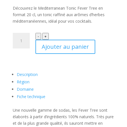
Découvrez le Mediterranean Tonic Fever Tree en
format 20 cl, un tonic raffiné aux arômes d’herbes
méditerranéennes, idéal pour vos cocktails.
quantité
-
+
de
Ajouter au panier
Fever
Tree
-
Mediterranean
Description
20
cl
Région
Domaine
Fiche technique
Une nouvelle gamme de sodas, les Fever Tree sont
élaborés à partir d’ingrédients 100% naturels. Très pure
et de la plus grande qualité, ils sauront mettre en