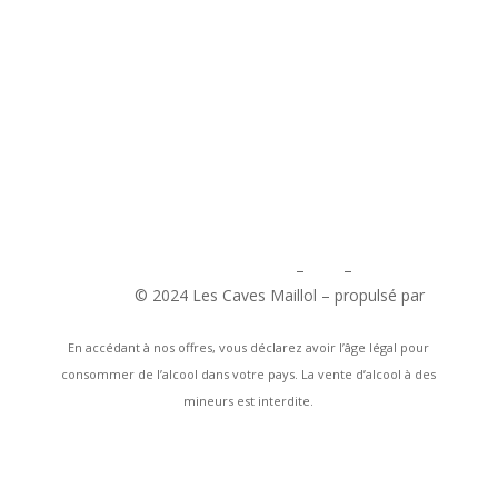
Découvrez nos mentions légales
–
CGV
–
Politique de
Cookies
© 2024 Les Caves Maillol – propulsé par
Menestys-Consulting
En accédant à nos offres, vous déclarez avoir l’âge légal pour
consommer de l’alcool dans votre pays. La vente d’alcool à des
mineurs est interdite.