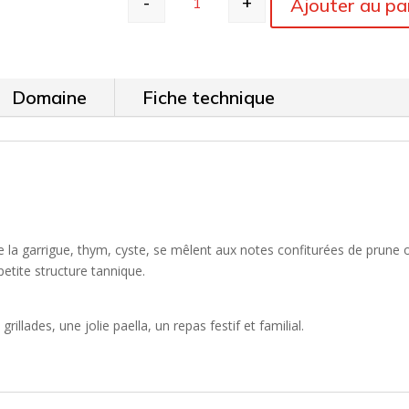
-
+
Ajouter au pa
quantité de Mas Baux - Grand Red
Domaine
Fiche technique
e la garrigue, thym, cyste, se mêlent aux notes confiturées de prune
etite structure tannique.
lades, une jolie paella, un repas festif et familial.