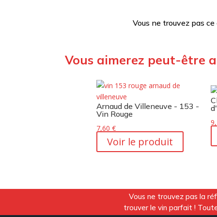
Vous ne trouvez pas ce
Vous aimerez peut-être a
C
Arnaud de Villeneuve - 153 -
d
Vin Rouge
9
7,60
€
Voir le produit
Vous ne trouvez pas la ré
trouver le vin parfait ! To