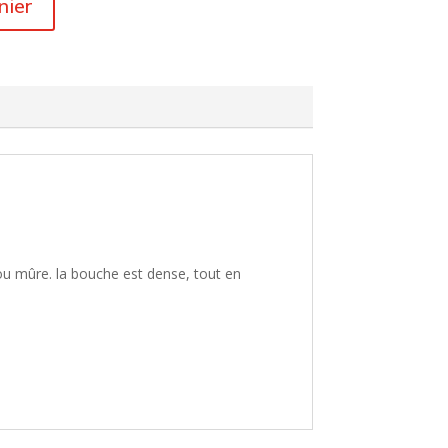
nier
Vin
d’Alsace
Vin du Jura
Vin de
Corse
Vin de
Savoie
Vin du
Beaujolais
 ou mûre. la bouche est dense, tout en