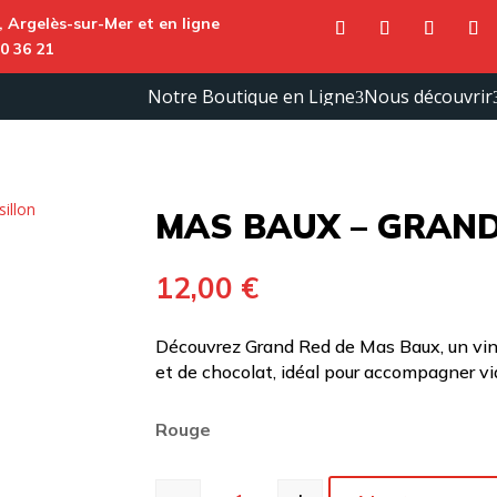
,
Argelès-sur-Mer
et en ligne
0 36 21
Notre Boutique en Ligne
Nous découvrir
3
Vins
MAS BAUX – GRAND
Rouges
du
roussillon
Vins
12,00
€
Blancs
du
roussillon
Découvrez Grand Red de Mas Baux, un vin 
Vins
Rosés du
et de chocolat, idéal pour accompagner vi
roussillon
Rouge