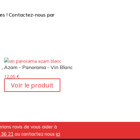
es ! Contactez-nous par
Azam - Panorama - Vin Blanc
 -
12,00
€
Voir le produit
ions ravis de vous aider à
 36 21
ou contactez nous
ici