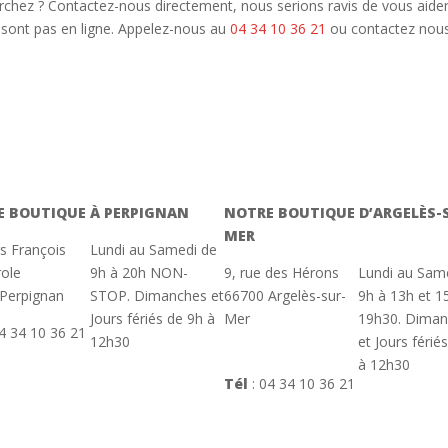
chez ? Contactez-nous directement, nous serions ravis de vous aider à
 sont pas en ligne. Appelez-nous au
04 34 10 36 21
ou contactez nou
E BOUTIQUE À PERPIGNAN
NOTRE BOUTIQUE D’ARGELÈS-
MER
rs François
Lundi au Samedi de
ole
9h à 20h NON-
9, rue des Hérons
Lundi au Sam
Perpignan
STOP. Dimanches et
66700 Argelès-sur-
9h à 13h et 1
Jours fériés de 9h à
Mer
19h30. Dima
4 34 10 36 21
12h30
et Jours férié
à 12h30
Tél
:
04 34 10 36 21