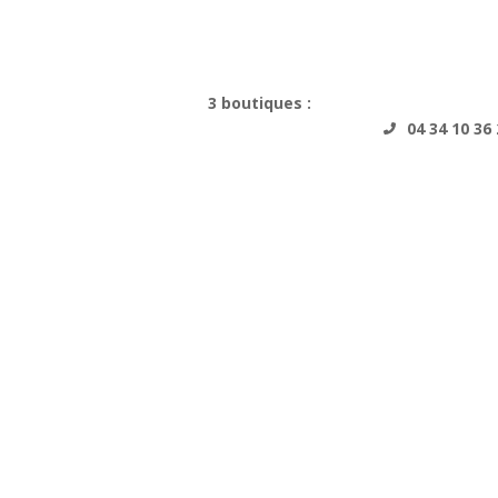
3 boutiques :
Perpignan Centre,
Arg
04 34 10 36 