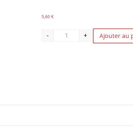
5,60
€
-
+
Ajouter au 
quantité de PHWine - Le Petit Balt