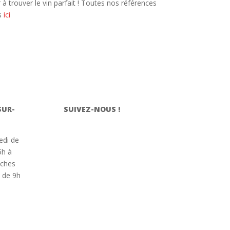
 trouver le vin parfait ! Toutes nos références
s
ici
SUR-
SUIVEZ-NOUS !
edi de
5h à
nches
s de 9h