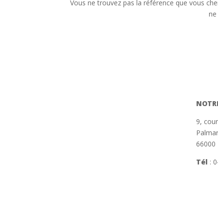
Vous ne trouvez pas la référence que vous cher
ne
NOTR
9, cou
Palmar
66000 
Tél
:
0