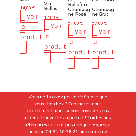
Viu -
Bellefon-
-
14,80
€
Bulles
Champag
Champag
ne Rosé
ne Brut
Voir
12,00
€
51,00
€
57,00
€
Voir
le
Voir
Voir
le
produit
le
le
produit
produit
produit
Vous ne trouvez pas la référence que
vous cherchez ? Contactez-nous
directement, nous serions ravis de vous
aider à trouver le vin parfait ! Toutes nos
références ne sont pas en ligne. Appelez-
nous au
04 34 10 36 21
ou contactez