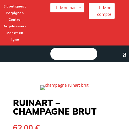
3 boutiques :
Mon panier
Mon
Perpignan
compte
Centre,
Argelès-sur-
Mer
et en
ligne
a
Rechercher :
RUINART –
CHAMPAGNE BRUT
62,00
€