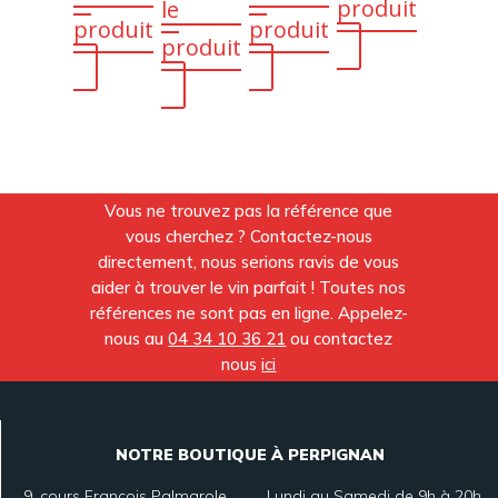
produit
le
produit
produit
produit
Vous ne trouvez pas la référence que
vous cherchez ? Contactez-nous
directement, nous serions ravis de vous
aider à trouver le vin parfait ! Toutes nos
références ne sont pas en ligne. Appelez-
nous au
04 34 10 36 21
ou contactez
nous
ici
NOTRE BOUTIQUE À PERPIGNAN
9, cours François Palmarole
Lundi au Samedi de 9h à 20h