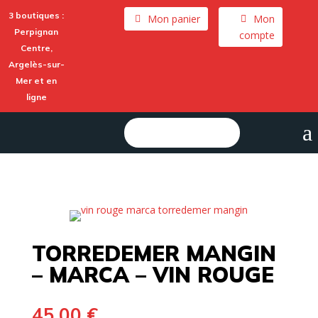
3 boutiques :
Mon panier
Mon
Perpignan
compte
Centre,
Argelès-sur-
Mer
et en
ligne
a
Rechercher :
TORREDEMER MANGIN
– MARCA – VIN ROUGE
45,00
€