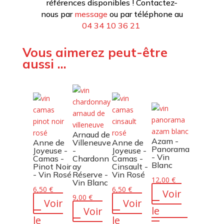
références disponibles ! Contactez-
nous par
message
ou par téléphone au
04 34 10 36 21
Vous aimerez peut-être
aussi …
Arnaud de
Azam -
Anne de
Villeneuve
Anne de
Panorama
Joyeuse -
-
Joyeuse -
- Vin
Camas -
Chardonn
Camas -
Blanc
Pinot Noir
ay
Cinsault -
- Vin Rosé
Réserve -
Vin Rosé
12,00
€
Vin Blanc
6,50
€
6,50
€
Voir
9,00
€
Voir
Voir
le
Voir
le
le