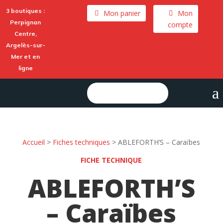
3 boutiques :
Mon panier
Mon
Perpignan
compte
Centre,
Argelès-sur-
Mer
et en
ligne
a
Rechercher :
Accueil
>
Fiches techniques
>
ABLEFORTH’S – Caraïbes
FICHE TECHNIQUE
ABLEFORTH’S
– Caraïbes