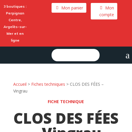
3 boutiques :
Mon panier
Mon
Perpignan
compte
Centre,
Argelès-sur-
Mer
et en
ligne
a
Rechercher :
Accueil
>
Fiches techniques
>
CLOS DES FÉES –
Vingrau
FICHE TECHNIQUE
CLOS DES FÉES