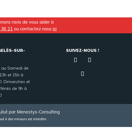
Vin
d’Alsace
Vin du Jura
ions ravis de vous aider à
Vin de
Corse
 36 21
ou contactez nous
ici
Vin de
Savoie
Vin du
GELÈS-SUR-
SUIVEZ-NOUS !
Beaujolais
i au Samedi de
13h et 15h à
0. Dimanches et
 fériés de 9h à
0
ulsé par
Menestys-Consulting
ol à des mineurs est interdite.