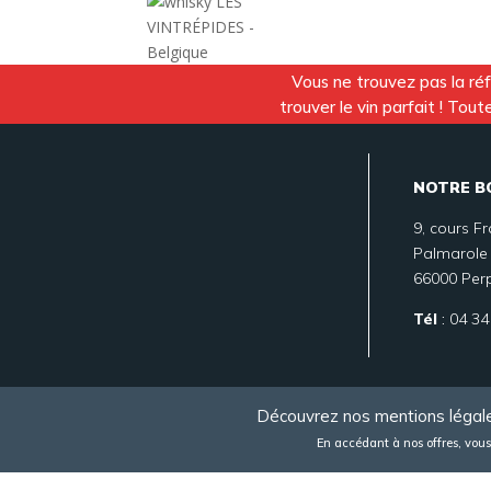
Vous ne trouvez pas la ré
trouver le vin parfait ! To
NOTRE B
9, cours F
Palmarole
66000 Per
Tél
:
04 34
Découvrez nos mentions légal
En accédant à nos offres, vous