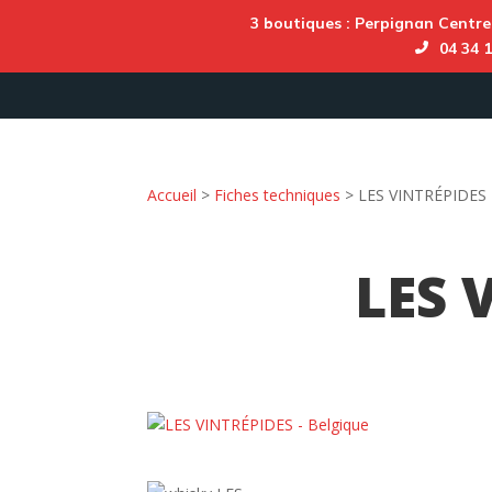
3 boutiques :
Perpignan Centre
04 34 1
Accueil
>
Fiches techniques
>
LES VINTRÉPIDES 
LES 