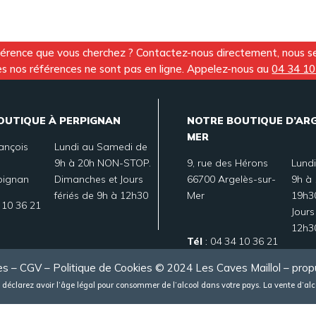
férence que vous cherchez ? Contactez-nous directement, nous ser
utes nos références ne sont pas en ligne. Appelez-nous au
04 34 10
OUTIQUE À PERPIGNAN
NOTRE BOUTIQUE D’AR
MER
rançois
Lundi au Samedi de
9h à 20h NON-STOP.
9, rue des Hérons
Lund
pignan
Dimanches et Jours
66700 Argelès-sur-
9h à 
fériés de 9h à 12h30
Mer
19h3
 10 36 21
Jours
12h3
Tél
:
04 34 10 36 21
es
–
CGV
–
Politique de Cookies
© 2024 Les Caves Maillol – prop
 déclarez avoir l’âge légal pour consommer de l’alcool dans votre pays. La vente d’alco