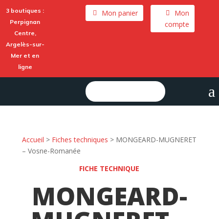
3 boutiques :
Mon panier
Mon
Perpignan
compte
Centre,
Argelès-sur-
Mer
et en
ligne
a
Rechercher :
Accueil
>
Fiches techniques
>
MONGEARD-MUGNERET
– Vosne-Romanée
FICHE TECHNIQUE
MONGEARD-