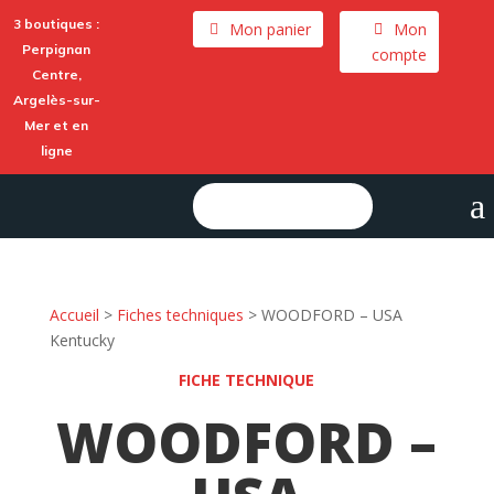
3 boutiques :
Mon panier
Mon
Perpignan
compte
Centre,
Argelès-sur-
Mer
et en
ligne
a
Rechercher :
Accueil
>
Fiches techniques
>
WOODFORD – USA
Kentucky
FICHE TECHNIQUE
WOODFORD –