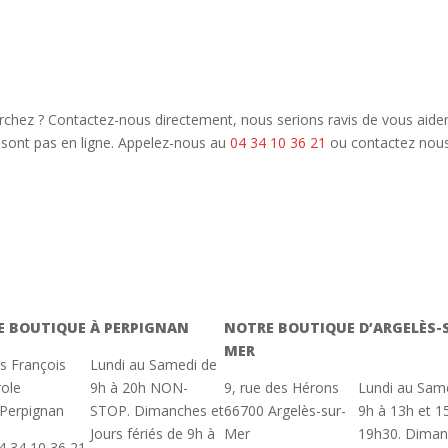
chez ? Contactez-nous directement, nous serions ravis de vous aider à
 sont pas en ligne. Appelez-nous au
04 34 10 36 21
ou contactez nou
E BOUTIQUE À PERPIGNAN
NOTRE BOUTIQUE D’ARGELÈS-
MER
rs François
Lundi au Samedi de
ole
9h à 20h NON-
9, rue des Hérons
Lundi au Sam
Perpignan
STOP. Dimanches et
66700 Argelès-sur-
9h à 13h et 1
Jours fériés de 9h à
Mer
19h30. Dima
4 34 10 36 21