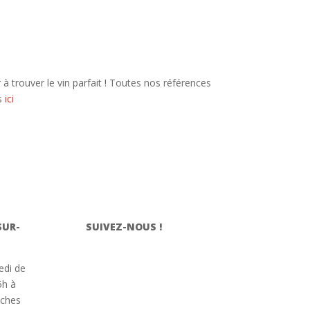
 trouver le vin parfait ! Toutes nos références
s
ici
SUR-
SUIVEZ-NOUS !
edi de
5h à
nches