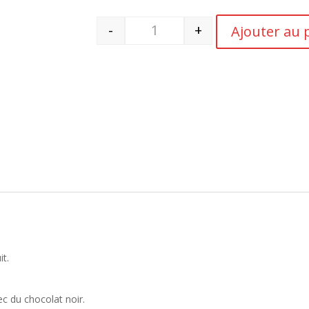
-
+
Ajouter au 
quantité de Coume del Mas - Galat
it.
vec du chocolat noir.