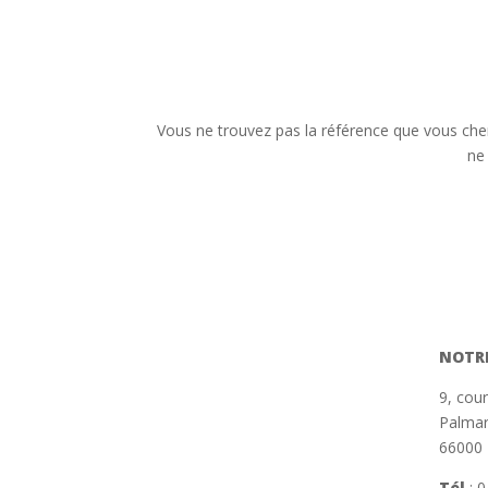
Vous ne trouvez pas la référence que vous cher
ne
NOTR
9, cou
Palmar
66000 
Tél
:
0