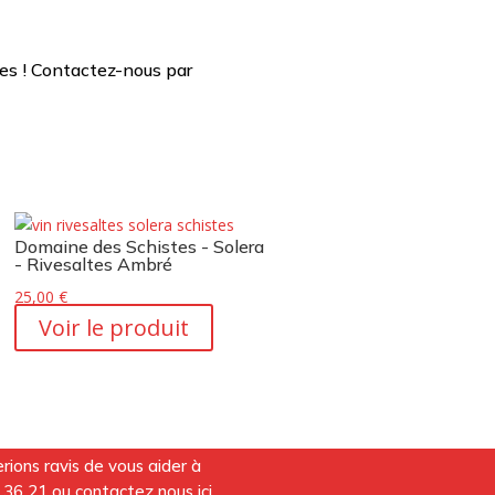
es ! Contactez-nous par
Domaine des Schistes - Solera
- Rivesaltes Ambré
25,00
€
Voir le produit
ions ravis de vous aider à
 36 21
ou contactez nous
ici