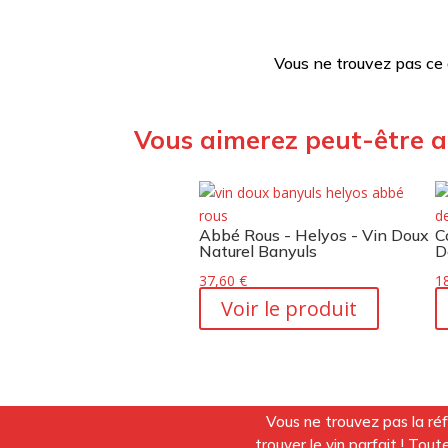
Vous ne trouvez pas ce
Vous aimerez peut-être a
Abbé Rous - Helyos - Vin Doux
C
Naturel Banyuls
D
37,60
€
1
Voir le produit
Vous ne trouvez pas la ré
trouver le vin parfait ! To