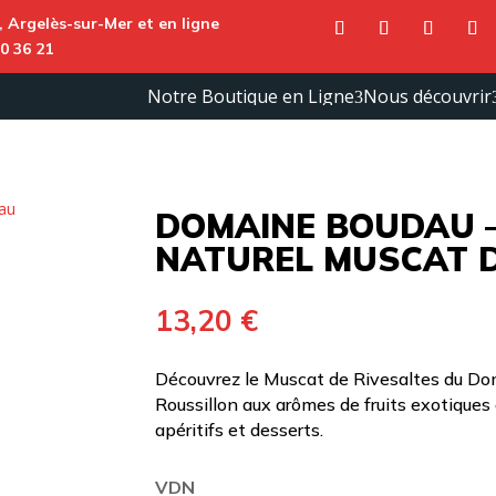
,
Argelès-sur-Mer
et en ligne
0 36 21
Notre Boutique en Ligne
Nous découvrir
3
Vins
DOMAINE BOUDAU –
Rouges
du
NATUREL MUSCAT D
roussillon
Vins
Blancs
du
13,20
€
roussillon
Vins
Rosés du
Découvrez le Muscat de Rivesaltes du Dom
roussillon
Roussillon aux arômes de fruits exotiques
apéritifs et desserts.
VDN