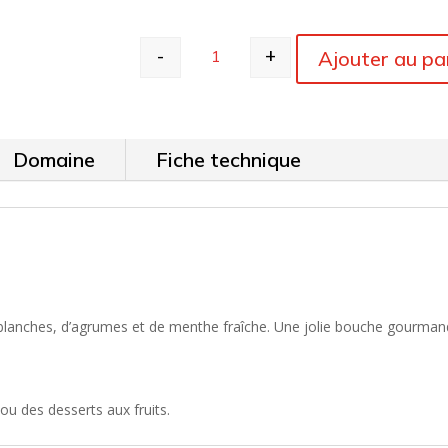
-
+
Ajouter au pa
quantité de Domaine Boudau - Vin 
Domaine
Fiche technique
blanches, d’agrumes et de menthe fraîche. Une jolie bouche gourmande
, ou des desserts aux fruits.