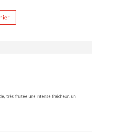
Vin
d’Alsace
Vin du Jura
nier
Doux Naturel Muscat de Rivesaltes
Vin de
Corse
Vin de
Savoie
Vin du
Beaujolais
, très fruitée une intense fraîcheur, un