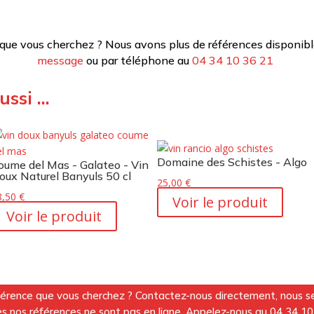
 que vous cherchez ? Nous avons plus de références disponibl
message
ou par téléphone au
04 34 10 36 21
ussi …
Domaine des Schistes - Algo
oume del Mas - Galateo - Vin
oux Naturel Banyuls 50 cl
25,00
€
8,50
€
Voir le produit
Voir le produit
férence que vous cherchez ? Contactez-nous directement, nous ser
utes nos références ne sont pas en ligne. Appelez-nous au
04 34 10